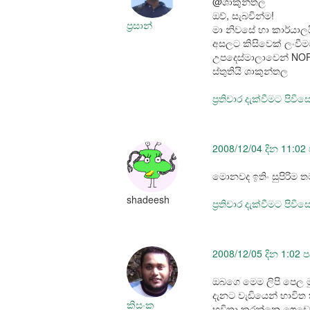
@ශාකුන්තල
ඔව්, සැබවින්ම!
ප්‍රසාන්
මා නිවසේ හා කාර්යා
අසලට කිසිවෙක් ලංවීමට
උපදෙස්මාලාවෙන් NO
ස්තුතියි ශාකුන්තල
ප්‍රතිචාර දැක්වීමට පිවි
2008/12/04 දින 11:02 
මොනවද ඉතිං සුපිරිම ත
shadeesh
ප්‍රතිචාර දැක්වීමට පිවි
2008/12/05 දින 1:02 ප
ඔබගෙ මෙම ලිපි පෙල ම
දැනට වැඩියෙන් භාවිත
කිසංක
භවිතා කරන්නෙ ෆෙඩෝර