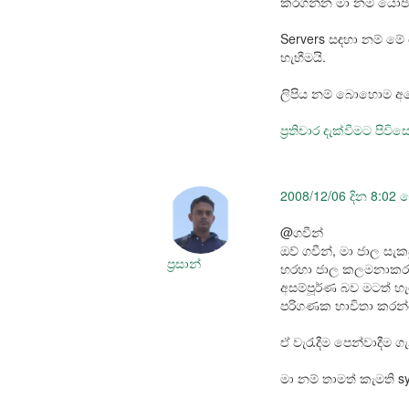
කරගන්න මා නම් යෝජ
Servers සඳහා නම් මේ 
හැහීමයි.
ලිපිය නම් බොහොම අ
ප්‍රතිචාර දැක්වීමට පිවි
2008/12/06 දින 8:02 
@ගවීන්
ඔව් ගවීන්, මා ජාල 
ප්‍රසාන්
හරහා ජාල කලමනාකරණය
අසම්පූර්ණ බව මටත් හ
පරිගණක භාවිතා කරන්න
ඒ වැරැදීම පෙන්වාදීම ග
මා නම් තාමත් කැමති s