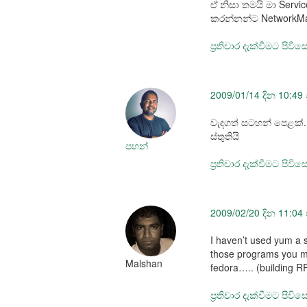
ඒ නිසා තමයි මා Servi
කරන්නන්ට NetworkMan
ප්‍රතිචාර දැක්වීමට පිවි
2009/01/14 දින 10:49
වැදගත් සටහන් පෙළක්.
ස්තුතියි
පහන්
ප්‍රතිචාර දැක්වීමට පිවි
2009/02/20 දින 11:04 
I haven’t used yum a
those programs you me
Malshan
fedora….. (building R
ප්‍රතිචාර දැක්වීමට පිවි