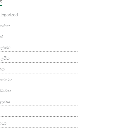
්ග
tegorized
යාපනික
ුණ
මලේඛන
යාලයීය
තය
කරණය
‍ය ධාවක
පාලනය
ධ්‍ය