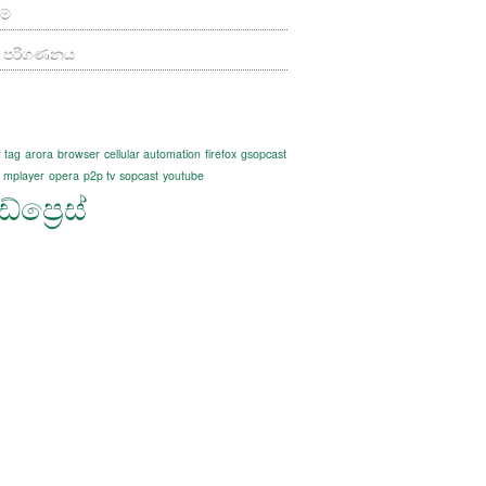
ම්
ත පරිගණනය
 tag
arora
browser
cellular automation
firefox
gsopcast
mplayer
opera
p2p tv
sopcast
youtube
්ප්‍රෙස්