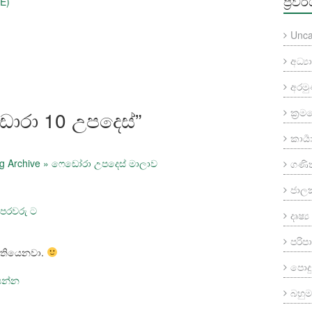
ප්‍රවර
E)
Unca
අධ්‍
අරම
ක්‍ර
ොරා 10 උපදෙස්
”
කාර්‍
g Archive » ෆෙඩෝරා උපදෙස් මාලාව
ගණි
ජාල
පෙරවරු ට
දෘෂ්
පරි
ේ තියෙනවා.
පොදු
සෙන්න
බහුමා