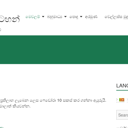
සටහන්
මෙවලම්
බහුමාධ්‍ය
පොදු
අරමුණ
වෙල්ලස්ස මුද
්
LAN
ම ප්‍රතිලාභ ලැබෙන ලෙස ෆෙඩෝරා 10 සකස් කර ගන්නා අයුරුයි.
ස්මාලාත් කියවන්න.