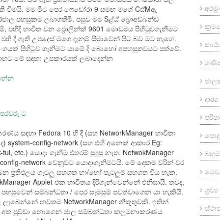
අරම
ැකි වීමයි. මම මීට පෙර ෆෙඩෝරා 9 සමඟ මගේ Cඪ්Mඇ
ාල පහසුකම ලබාගතිමි. පසුව මම Sළ්ඨ් බ්‍රොඅඩ්බන්ඩ්
ක්‍ර
ි, එහිදි භාවිත වන ඵ්‍රොලින්ක් 9601 මොඩමය පිහිටුවගැනීමට
් එහි දී ඇති උපදෙස් මගෙ දැනුම් සීමාවෙන් පිට බව මට හැගේ.
කාර්‍
ාංගයක් පිහිටුව ගැනිමට යාමේ දි බොහෝ අපහසුතවයට පත්වේ.
මාහට මේ සඳහා උපකාරයක් ලබාදෙන්න
ගණි
සෙන්න
ජාල
දෘෂ්
පෙරවරු ට
පරි
ණය සඳහා Fedora 10 හි දී (සහ NetworkManager භාවිතා
පොදු
ද) system-config-network (සහ එහි අනෙක් ආකාර Eg:
-tui, etc.) යොදා ගැනීම එතරම් සුදුසු නැත. NetwokManager
බහුමා
config-network වෙනුවට යොදාගැනීමටයි. මේ දෙකම වරින් වර
මෙව
 ප්‍රතිඵලය ගැටලු සහගත හා/හෝ පැටලුම් සහගත විය හැක.
orkManager Applet එක භාවිතය දිරිගැන්වෙන්නේ එනිසායි. තවද,
ශ්‍රව
පහසුවෙන් සම්බන්ධතා / පෙර සැමසුම් පවත්වාගෙන යා හැකියි.
 ලැබෙන්නේ නවතම NetworkManager නිකුතුවකි. ඉතින්
ස්ථ
්ට අත පුච්චා නොගෙන ජාල සම්බන්ධතා කලමනාකරණය