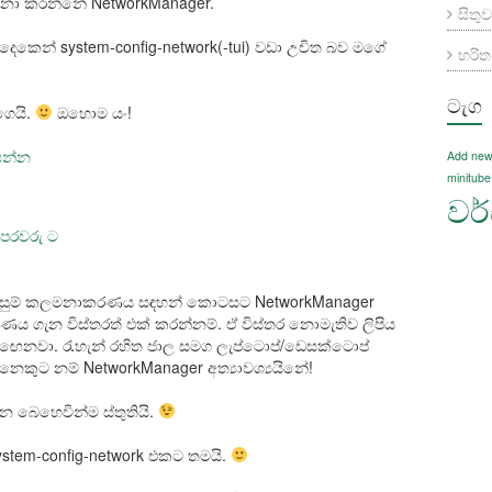
නා කරන්නේ NetworkManager.
සිතුව
දෙකෙන් system-config-network(-tui) වඩා උචිත බව මගේ
හරි
ටැග
ගෙයි.
ඔහොම යං!
සෙන්න
Add new
minitube
වර්ඩ
පෙරවරු ට
සැකසුම් කලමනාකරණය සඳහන් කොටසට NetworkManager
 ගැන විස්තරත් එක් කරන්නම්. ඒ විස්තර නොමැතිව ලිපිය
ැඟෙනවා. රැහැන් රහිත ජාල සමග ලැප්ටොප්/ඩෙසක්ටොප්
ෙකුට නම් NetworkManager අත්‍යාවශ්‍යයිනේ!
ැන බෙහෙවින්ම ස්තුතියි.
ystem-config-network එකට තමයි.