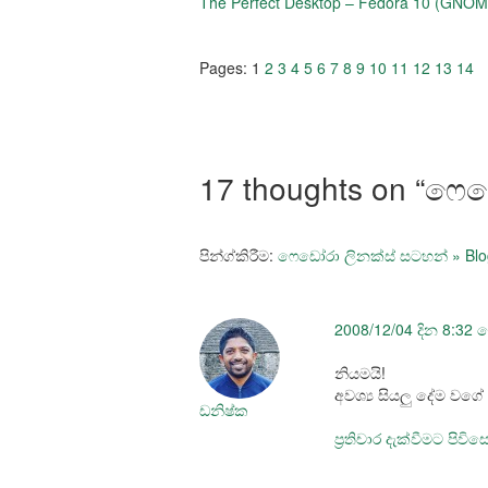
The Perfect Desktop – Fedora 10 (GNOM
Pages:
1
2
3
4
5
6
7
8
9
10
11
12
13
14
17 thoughts on “
ෆෙඩ
පින්ග්කිරීම:
ෆෙඩෝරා ලිනක්ස් සටහන් » Blo
2008/12/04 දින 8:32 
නියමයි!
අවශ්‍ය සියලු දේම වග
ඩනිෂ්ක
ප්‍රතිචාර දැක්වීමට පිවි