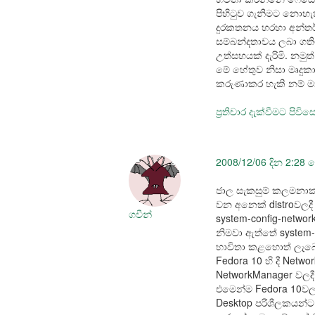
පිහිටුව ගැනිමට නොහ
දුරකතනය හරහා අන්තර්ජ
සම්බන්දතාවය ලබා ගතිම
උත්සහයක් දැරිමි. නමුත
මේ හේතුව නිසා මෘදුක
කරුණාකර හැකි නම් 
ප්‍රතිචාර දැක්වීමට පිවි
2008/12/06 දින 2:28 
ජාල සැකසුම් කලමනාකර
වන අනෙක් distroවලදී 
ගවීන්
system-config-network
නිමවා ඇත්තේ system-
භාවිතා කළහොත් ලැබෙන
Fedora 10 හි දී Netw
NetworkManager වලදී 
එමෙන්ම Fedora 10වල
Desktop පරිශීලකයන