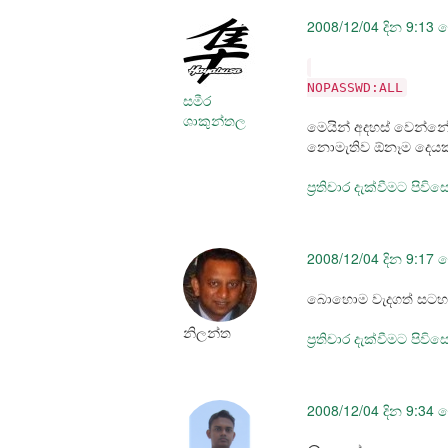
2008/12/04 දින 9:13 
NOPASSWD:ALL
සමීර
ශාකුන්තල
මෙයින් අදහස් වෙන්න
නොමැතිව ඕනෑම දෙයක්
ප්‍රතිචාර දැක්වීමට පිවි
2008/12/04 දින 9:17 
බොහොම වැදගත් සටහන් 
නිලන්ත
ප්‍රතිචාර දැක්වීමට පිවි
2008/12/04 දින 9:34 