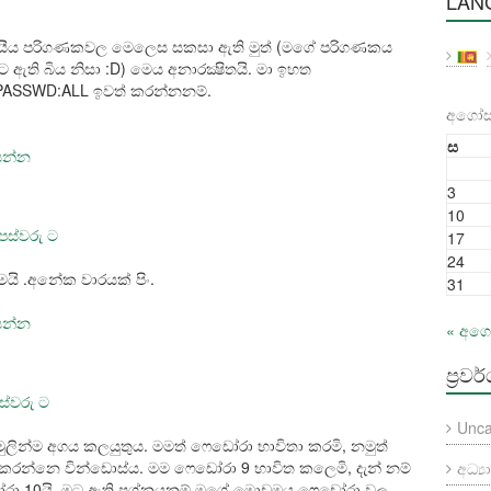
LAN
ලයීය පරිගණකවල මෙලෙස සකසා ඇති මුත් (මගේ පරිගණකය
 ඇති බිය නිසා :D) මෙය අනාරක්‍ෂිතයි. මා ඉහත
PASSWD:ALL ඉවත් කරන්නනම්.
අගෝස්
ස
සෙන්න
3
10
පස්වරු ට
17
24
මයි .අනේක වාරයක් පිං.
31
සෙන්න
« අග
ප්‍රවර
ස්වරු ට
Unca
ුලින්ම අගය කලයුතුය. මමත් ෆෙඩෝරා භාවිතා කරමි, නමුත්
 කරන්නෙ වින්ඩොස්ය. මම ෆෙඩෝරා 9 භාවිත කලෙමි, දැන් නම්
අධ්‍
ා 10යි. මට ඇති ප්‍රශ්නයනම් මගේ මොඩමය ෆෙඩෝරා වල