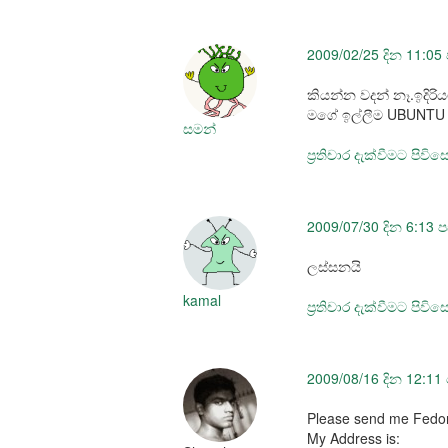
2009/02/25 දින 11:05 
කියන්න වදන් නෑ.ඉදිරි
මගේ ඉල්ලීම UBUNTU 8.
සමන්
ප්‍රතිචාර දැක්වීමට පිවි
2009/07/30 දින 6:13 ප
ලස්සනයි
kamal
ප්‍රතිචාර දැක්වීමට පිවි
2009/08/16 දින 12:11
Please send me Fedora
My Address is: