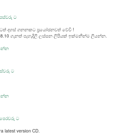
පස්වරු ට
යටත් දහස් ගනනකට ප්‍රයෝඡනවත් වේවි !
10 ගැනත් පැහැදිලි ලස්සන ලිපියක් ඉක්මනින්ම ලියන්න.
සෙන්න
ස්වරු ට
සෙන්න
 පෙරවරු ට
 latest version CD.