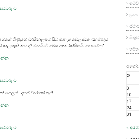
මෙව
පෙරවරු ට
ශ්‍රව
ස්ථ
සිතුව
ේ මගේ ගිණුමේ ටර්මිනලයේ සිට ඕනෑම වෙලාවක රහස්පදය
 කළහැකි බව ද? එනයින් මෙය අනාරක්ෂිතයි නොවේද?
හරි
සෙන්න
අගෝස්
ස
පෙරවරු ට
3
පෙලක්. දහස් වාරයක් තුති.
10
17
සෙන්න
24
31
« අග
පෙරවරු ට