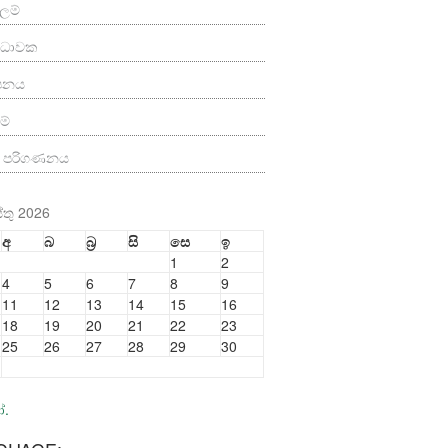
ලම්
්‍ය ධාවක
ාපනය
ම්
ත පරිගණනය
තු 2026
අ
බ
බ්‍ර
සි
සෙ
ඉ
1
2
4
5
6
7
8
9
11
12
13
14
15
16
18
19
20
21
22
23
25
26
27
28
29
30
ෝ.