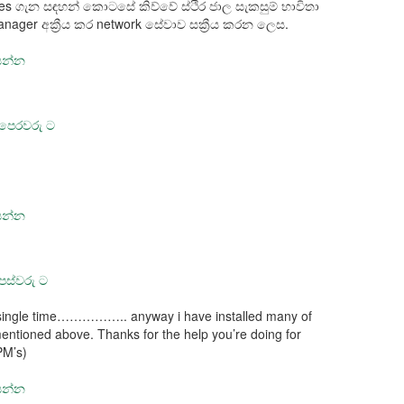
ces ගැන සඳහන් කොටසේ කිව්වේ ස්ථිර ජාල සැකසුම් භාවිතා
ager අක්‍රීය කර network සේවාව සක්‍රීය කරන ලෙස.
සෙන්න
 පෙරවරු ට
සෙන්න
පස්වරු ට
 single time…………….. anyway i have installed many of
ntioned above. Thanks for the help you’re doing for
PM’s)
සෙන්න