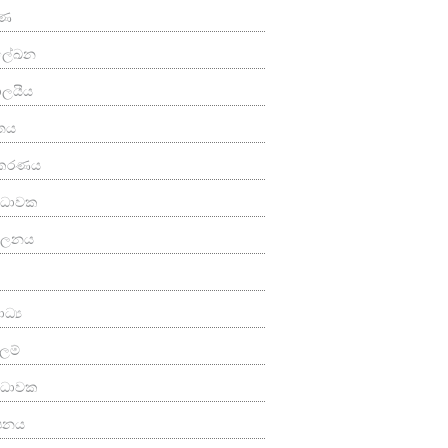
ුණ
මලේඛන
යාලයීය
තය
කරණය
‍ය ධාවක
පාලනය
ධ්‍ය
ලම්
්‍ය ධාවක
ාපනය