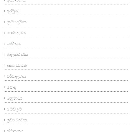
අරමුණ
ක්‍රමලේඛන
කාර්‍යාලයීය
ගණිතය
ජාලකරණය
දෘෂ්‍ය ධාවක
පරිපාලනය
පොදු
බහුමාධ්‍ය
මෙවලම්
ශ්‍රව්‍ය ධාවක
ස්ථාපනය