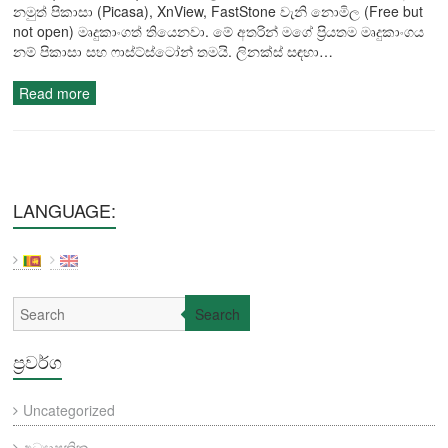
නමුත් පිකාසා (Picasa), XnView, FastStone වැනි නොමිල (Free but
not open) මෘදුකාංගත් තියෙනවා. මේ අතරින් මගේ ප්‍රියතම මෘදුකාංගය
නම් පිකාසා සහ ෆාස්ට්ස්ටෝන් තමයි. ලිනක්ස් සඳහා…
Read more
LANGUAGE:
Search
ප්‍රවර්ග
Uncategorized
අධ්‍යාපනික