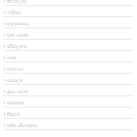
කාර්‍යාලයීය
ගණිතය
ජාලකරණය
දෘෂ්‍ය ධාවක
පරිපාලනය
පොදු
බහුමාධ්‍ය
මෙවලම්
ශ්‍රව්‍ය ධාවක
ස්ථාපනය
සිතුවම්
හරිත පරිගණනය