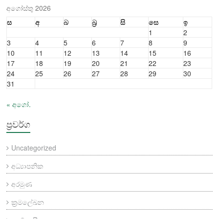
අගෝස්තු 2026
ස
අ
බ
බ්‍ර
සි
සෙ
ඉ
1
2
3
4
5
6
7
8
9
10
11
12
13
14
15
16
17
18
19
20
21
22
23
24
25
26
27
28
29
30
31
« අගෝ.
ප්‍රවර්ග
Uncategorized
අධ්‍යාපනික
අරමුණ
ක්‍රමලේඛන