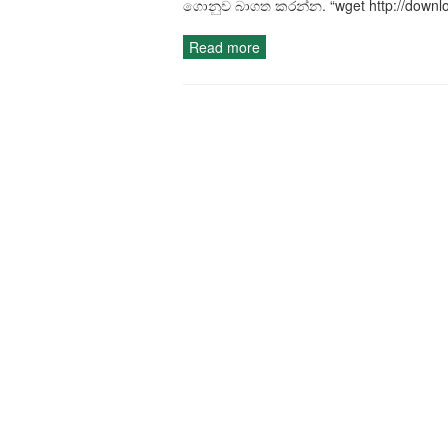
ගොනුව බාගත කරන්න. “wget http://downlo
Read more