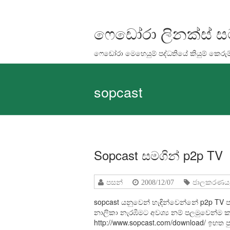
Skip
to
content
ෆෙඩෝරා ලිනක්ස් 
ෆෙඩෝරා මෙහෙයුම් පද්ධතියේ කියුම් කෙරුම
sopcast
Sopcast සමගින් p2p TV
පසන්
2008/12/07
ජාලකරණය
sopcast යනුවෙන් හැඳින්වෙන්නේ p2p TV ප
නාලිකා නැරඹීමට අවශ්‍ය නම් පලමුවෙන්ම ක
http://www.sopcast.com/download/ ඉහත පු