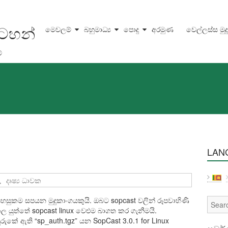
සටහන්
මෙවලම්
බහුමාධ්‍ය
පොදු
අරමුණ
වෙල්ලස්ස මුද
්
LAN
,
දෘෂ්‍ය ධාවක
හසුකම සපයන මුදුකාංගයකුයි. ඔබට sopcast වලින් රූපවාහිණි
ල යුත්තේ sopcast linux වෙළුම බාගත කර ගැනීමයි.
රුකේ ඇති “sp_auth.tgz” යන SopCast 3.0.1 for Linux