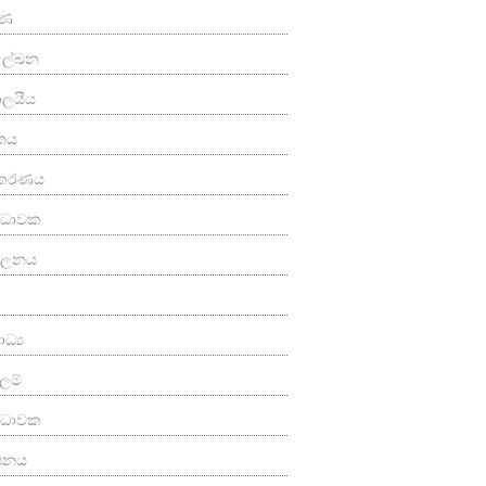
ුණ
මලේඛන
යාලයීය
තය
කරණය
‍ය ධාවක
පාලනය
ධ්‍ය
ලම්
්‍ය ධාවක
ාපනය