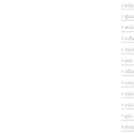
අරම
ක්‍ර
කාර්‍
ගණි
ජාල
දෘෂ්
පරි
පොදු
බහුමා
මෙව
ශ්‍රව
ස්ථ