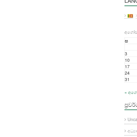
LAN
අගෝස්
ස
3
10
17
24
31
« අග
ප්‍රවර
Unca
අධ්‍