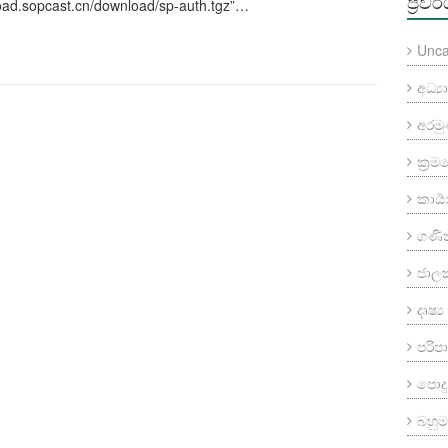
ප්‍රවර
ad.sopcast.cn/download/sp-auth.tgz”…
Unca
අධ්‍
අරම
ක්‍ර
කාර්‍
ගණි
ජාල
දෘෂ්
පරි
පොදු
බහුමා