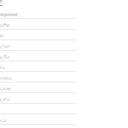
්ග
tegorized
යාපනික
ුණ
මලේඛන
යාලයීය
තය
කරණය
‍ය ධාවක
පාලනය
ධ්‍ය