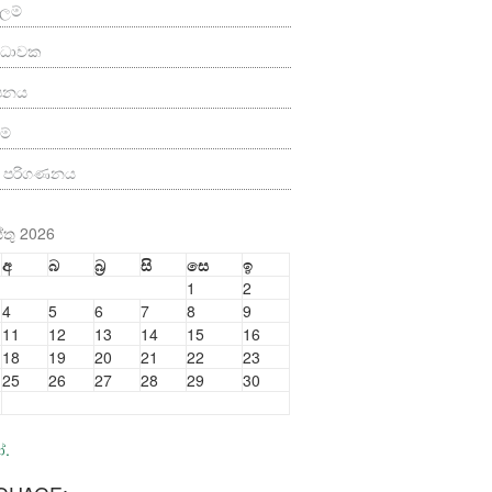
ලම්
්‍ය ධාවක
ාපනය
ම්
ත පරිගණනය
තු 2026
අ
බ
බ්‍ර
සි
සෙ
ඉ
1
2
4
5
6
7
8
9
11
12
13
14
15
16
18
19
20
21
22
23
25
26
27
28
29
30
ෝ.