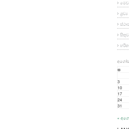
මෙව
ශ්‍රව
ස්ථ
සිතුව
හරි
අගෝස්
ස
3
10
17
24
31
« අග