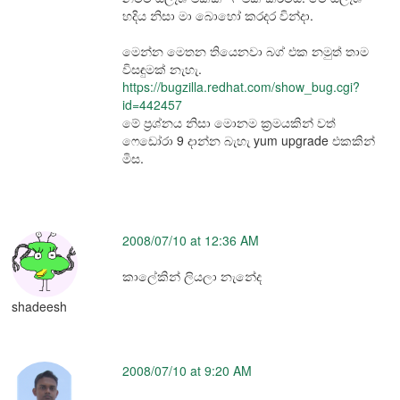
හදිය නිසා මා බොහෝ කරදර වින්දා.
මෙන්න මෙතන තියෙනවා බග් එක නමුත් තාම
විසඳුමක් නැහැ.
https://bugzilla.redhat.com/show_bug.cgi?
id=442457
මේ ප්‍රශ්නය නිසා මොනම ක්‍රමයකින් වත්
ෆෙඩෝරා 9 දාන්න බැහැ yum upgrade එකකින්
මිස.
2008/07/10 at 12:36 AM
කාලේකින් ලියලා නැනේද
shadeesh
2008/07/10 at 9:20 AM