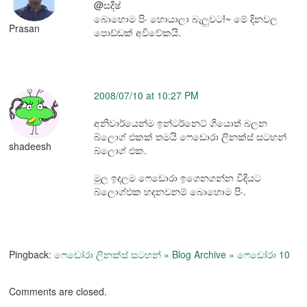
@සදීෂ්
බොහොම පිං හොයාලා බැලුවට!~ මේ දිනවල
Prasan
පොඩ්ඩක් අවිවේකයි.
2008/07/10 at 10:27 PM
අනිවාර්යෙන්ම ඉන්ටර්නෙට් ගියොත් බලන
බ්ලොග් එකක් තමයි ෆෙඩොරා ලිනක්ස් සටහන්
shadeesh
බ්ලොග් එක.
මුල ඉදලම ෆෙඩොරා ඉගෙනගන්න විදියට
බ්ලොග්එක හදනවනම් බොහොම පිං.
Pingback:
ෆෙඩෝරා ලිනක්ස් සටහන් » Blog Archive » ෆෙඩෝරා 10
Comments are closed.