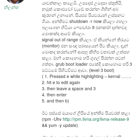
යාවත්කාල කළෙමි. උපදෙස් උදෙසා ස්තුතියි.
නිලන්ත
නමුත් කොළුචෝ වැඩේ කරන්න ගිහින් අබ
කුරහන් උනානේ. සියළුම පියවරයන් ලස්සනට
ගියා. අන්තිමට shutdown -r now කියලා ගහලා
බලාගෙන හිටියා ෆෙඩෝරා 9 එනකම්! දන්නවද
මොකක්ද ආවේ කියලා.
signal out of range කියලා. ඒ කියන්නේ තිරයට
(monitor) එන සංඥා පරාසයෙන් පිට කියලා. දැන්
මොකද කරන්නේ? ආපහු කිහිප වතාවක් උත්සහ
කළා. ම්හ්! කොහොම හරි ගූගල් පීරන්න පටන්
ගත්තා. grub boot loader එකේදි කොහොම හරි 3
මට්ටමේ පිහිටවීමට ආවා. (level 3 boot)
( 1. Pressed e while highlighting – kernal …….
2. hit e to edit again
3. then leave a space and 3
4. then enter
5. and then b)
ඊට පස්සේ ඔයාගේ ලිපියේ අන්තිම පියවරත් කළා
(rpm -Uhv
http://rpm.livna.org/livna-release-9
&& yum -y update)