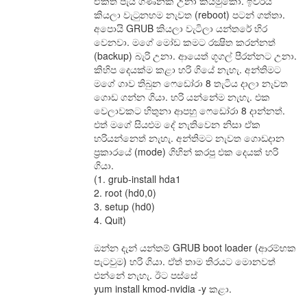
ඒකත් පැය ගණනක් උනා කියමුකෝ. ඉවරයි
කියලා වැටුනහම නැවත (reboot) පටන් ගත්‍තා.
අපොයි GRUB කියලා වැටිලා යන්තරේ හිර
වෙනවා. මගේ මෝඩ කමට රක්‍ෂිත කරන්නත්
(backup) බැරි උනා. ආයෙත් ගූගල් පීරන්නට උනා.
කිහිප දෙයක්ම කළා හරි ගියේ නැහැ. අන්තිමට
මගේ ගාව තිබුන ෆෙඩෝරා 8 තැටිය දාලා නැවත
ගොඩ ගන්න ගියා. හරි යන්නේම නැහැ. එක
වෙලාවකට හිතුනා ආපහු ෆෙඩෝරා 8 දාන්නත්.
එත් මගේ සියළුම දේ නැතිවෙන නිසා ඒක
හරියන්නෙත් නැහැ. අන්තිමට නැවත ගොඩදාන
ප්‍රකාරයේ (mode) ගිහින් කරපු එක දෙයක් හරි
ගියා.
(1. grub-install hda1
2. root (hd0,0)
3. setup (hd0)
4. Quit)
ඔන්න දැන් යන්තම් GRUB boot loader (ආරම්භක
පැටවුම) හරි ගියා. ඒත් තාම තිරයට මොනවත්‍
එන්නේ නැහැ. ඊට පස්සේ
yum install kmod-nvidia -y කළා.