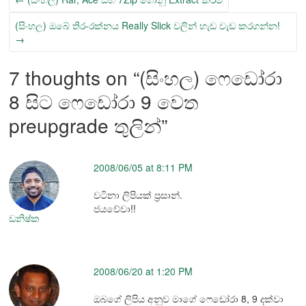
(සිංහල) ඔබේ තිර-රක්නය Really Slick වලින් හැඩ වැඩ කරගන්න!
→
7 thoughts on “
(සිංහල) ෆෙඩෝරා
8 සිට ෆෙඩෝරා 9 වෙත
preupgrade තුලින්
”
2008/06/05 at 8:11 PM
වටිනා ලිපියක් ප්‍රසාන්.
ජයවේවා!!
ඩනිෂ්ක
2008/06/20 at 1:20 PM
ඔබගේ ලිපිය අනුව මාගේ ෆෙඩෝරා 8, 9 දක්වා