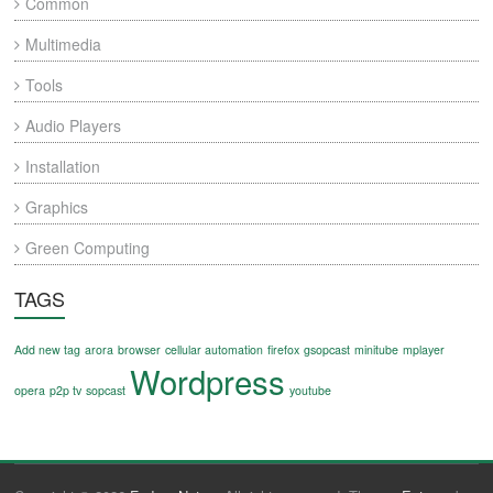
Common
Multimedia
Tools
Audio Players
Installation
Graphics
Green Computing
TAGS
Add new tag
arora
browser
cellular automation
firefox
gsopcast
minitube
mplayer
Wordpress
opera
p2p tv
sopcast
youtube