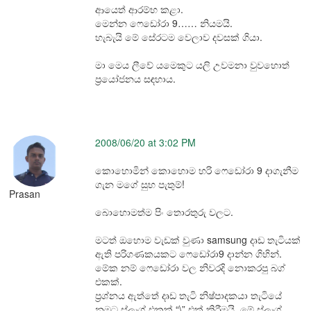
ආයෙත් ආරම්භ කළා.
මෙන්න ෆෙඩෝරා 9…… නියමයි.
හැබැයි මේ සේරටම වෙලාව දවසක් ගියා.
මා මෙය ලීවේ යමෙකුට යලි උවමනා වුවහොත්
ප්‍රයෝජනය සඳහාය.
2008/06/20 at 3:02 PM
කොහොමින් කොහොම හරි ෆෙඩෝරා 9 දාගැනීම
ගැන මගේ සුභ පැතුම්!
Prasan
බොහොමත්ම පිං තොරතුරු වලට.
මටත් ඔහොම වැඩක් වුණා samsung දෘඩ තැටියක්
ඇති පරිගණකයකට ෆෙඩෝරා9 දාන්න ගිහින්.
මේක නම් ෆෙඩෝරා වල නිවරදි නොකරපු බග්
එකක්.
ප්‍රශ්නය ඇත්තේ දෘඩ තැටි නිෂ්පාදකයා තැටියේ
නමට ස්ලෑශ් එකක් “\” එක් කිරීමයි. මේ ස්ලෑශ්