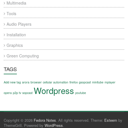
Multimedia
Tools
Audio Players
Installation
Graphics
Green Computing
TAGS
Add new tag
arora
browser
cellular automation
firefox
gsopcast
minitube
mplayer
Wordpress
opera
p2p tv
sopcast
youtube
Copyright © 2026
Fedora Notes
. All rights reserved. Theme:
Esteem
by
ThemeGrill. Powered by
WordPress
.