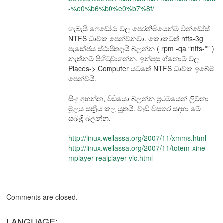
-%e0%b6%b0%e0%b7%8f/
හැබැයි ෆෙඩෝරා වල පෙරනිමියෙන්ම වින්ඩෝස්
NTFS ධාවක පෙන්වනවා. කෝකටත් ntfs-3g
පැකේජය ස්ථාපිතදැයි බලන්න ( rpm -qa “ntfs-*” )
නැත්නම් පිහිටුවාගන්න. ඉන්පසු ග්නොම් වල
Places-> Computer යටතේ NTFS ධාවක ඉබේම
පෙන්වයි.
සිංදු අහන්න, විඩියෝ බලන්න ප්‍රථමයෙන් ලිව්නා
මූලය සක්‍රීය කල යුතුයි. වැඩි විස්තර සඳහා මේ
සබැඳි බලන්න.
http://linux.wellassa.org/2007/11/xmms.html
http://linux.wellassa.org/2007/11/totem-xine-
mplayer-realplayer-vlc.html
Comments are closed.
LANGUAGE: