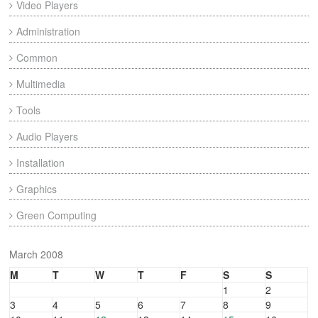
Video Players
Administration
Common
Multimedia
Tools
Audio Players
Installation
Graphics
Green Computing
March 2008
M
T
W
T
F
S
S
1
2
3
4
5
6
7
8
9