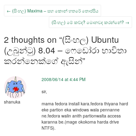
←
(සිංහල) Maxima – සහ කොන් හතරේ තොප්පිය
(සිංහල) මේ කව්ද? මොනවද කරන්නේ?
→
2 thoughts on “
(සිංහල) Ubuntu
(උබුන්ටු) 8.04 – ෆෙඩෝරා භාවිතා
කරන්නෙක්ගේ ඇසින්
”
2008/06/14 at 4:44 PM
sir,
shanuka
mama fedora install kara.fedora thiyana hard
eke partion eka windows wala pennanne
ne.fedora walin anith partionwalta access
karanna be.(mage okokoma harda drive
NTFS).