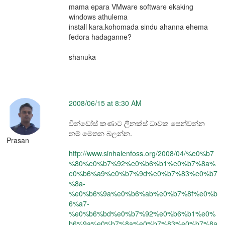
mama epara VMware software ekaking
windows athulema
install kara.kohomada sindu ahanna ehema
fedora hadaganne?
shanuka
2008/06/15 at 8:30 AM
වින්ඩෝස් කණාට ලිනක්ස් ධාවක පෙන්වන්න
නම් මෙතන බලන්න.
Prasan
http://www.sinhalenfoss.org/2008/04/%e0%b7
%80%e0%b7%92%e0%b6%b1%e0%b7%8a%
e0%b6%a9%e0%b7%9d%e0%b7%83%e0%b7
%8a-
%e0%b6%9a%e0%b6%ab%e0%b7%8f%e0%b
6%a7-
%e0%b6%bd%e0%b7%92%e0%b6%b1%e0%
b6%9a%e0%b7%8a%e0%b7%83%e0%b7%8a