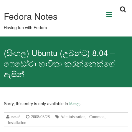
Skip
to
Fedora Notes
content
Having fun with Fedora
(සිංහල) Ubuntu (උබුන්ටු) 8.04 –
ෆෙඩෝරා භාවිතා කරන්නෙක්ගේ
ඇසින්
Sorry, this entry is only available in
සිංහල
.
පසන්
2008/03/28
Administration
,
Common
,
Installation