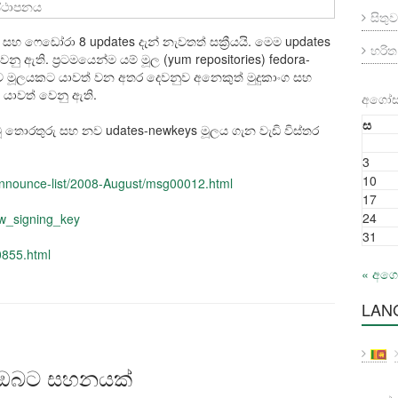
්ථාපනය
සිතුව
හ ෆෙඩෝරා 8 updates දැන් නැවතත් සක්‍රීයයි. මෙම updates
හරි
ු ඇති. ප්‍රටමයෙන්ම යම් මූල (yum repositories) fedora-
ව මූලයකට යාවත් වන අතර දෙවනුව අනෙකුත් මුදුකාංග සහ
යාවත් වෙනු ඇති.
අගෝස්
ස
ූ තොරතුරු සහ නව udates-newkeys මූලය ගැන වැඩි විස්තර
3
10
announce-list/2008-August/msg00012.html
17
24
ew_signing_key
31
0855.html
« අග
LAN
න ඔබට සහනයක්