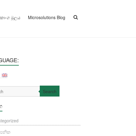
ුකාංග මූලය
Microsolutions Blog
GUAGE:
Search
්ග
tegorized
යාපනික