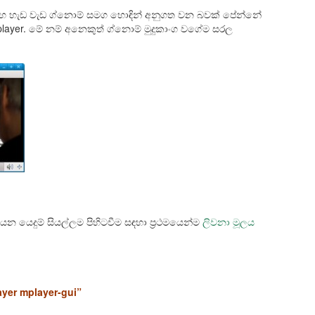
 සහ හැඩ වැඩ ග්නොම් සමග හොඳින් අනුගත වන බවක් පේන්නේ
player. මේ නම් අනෙකුත් ග්නොම් මුදුකාංග වගේම සරල
යන යෙදුම් සියල්ලම පිහිටවීම සඳහා ප්‍රථමයෙන්ම
ලිවනා මූලය
yer mplayer-gui”