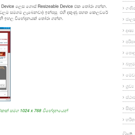
ect Device ලෙස ගොස් Resizeable Device එක තෝරා ගන්න.
ගණි
ෙවලම සමගම ලැබෙනවා) ඉන්පසු එහි දකුණු පහත කෙලවරේ
වැනි ඉහල විභේදනයක් තෝරා ගන්න.
ජාල
දෘෂ්
පරි
පොදු
බහුමා
මෙව
ශ්‍රව
ස්ථ
සිතුව
e එකක් සමග 1024 x 768 විභේදනයෙන්
හරි
ටැග