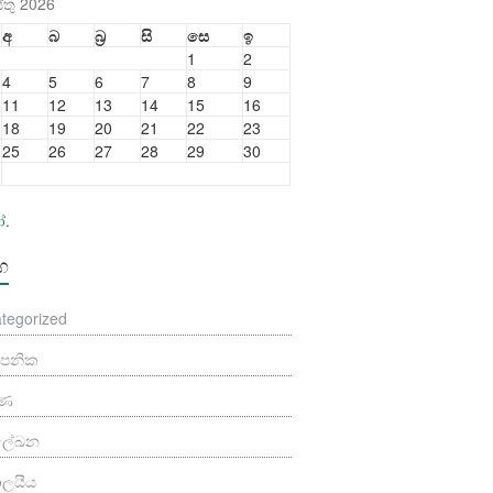
තු 2026
අ
බ
බ්‍ර
සි
සෙ
ඉ
1
2
4
5
6
7
8
9
11
12
13
14
15
16
18
19
20
21
22
23
25
26
27
28
29
30
ෝ.
්ග
tegorized
යාපනික
ුණ
මලේඛන
යාලයීය