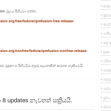
අරම
on මූලය පිහිටවා ගන්න.
ක්‍ර
ion.org/free/fedora/rpmfusion-free-release-
කාර්‍
ගණි
ජාල
sion.org/nonfree/fedora/rpmfusion-nonfree-release-
දෘෂ්
පරි
‍රියතම මුදුකාංග පිහිටවීම අසුරු සැනෙකින් කරගත හැකිවෙයි.
පොදු
බහුමා
මෙව
ශ්‍රව
updates නැවතත් සක්‍රීයයි.
ස්ථ