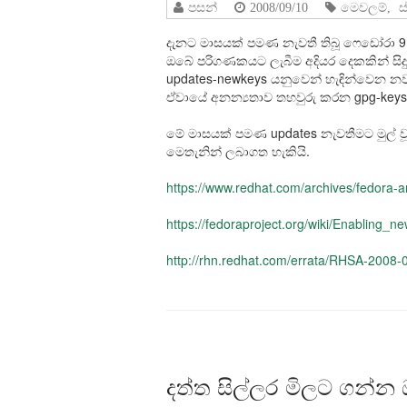
පසන්
2008/09/10
මෙවලම්
,
ස
දැනට මාසයක් පමණ නැවතී තිබූ ෆෙඩෝරා 9 ස
ඔබේ පරිගණකයට ලැබීම අදියර දෙකකින් සිදුවන
updates-newkeys යනුවෙන් හැඳින්වෙන න
ඒවායේ අනන්‍යතාව තහවුරු කරන gpg-keys 
මේ මාසයක් පමණ updates නැවතීමට මුල් ව
මෙතැනින් ලබාගත හැකියි.
https://www.redhat.com/archives/fedora-
https://fedoraproject.org/wiki/Enabling_n
http://rhn.redhat.com/errata/RHSA-2008-
දත්ත සිල්ලර මිලට ගන්