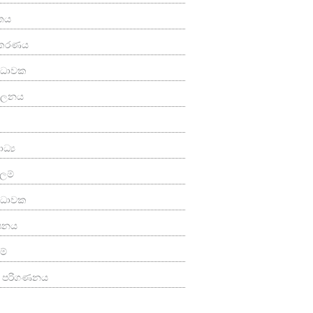
තය
කරණය
‍ය ධාවක
පාලනය
ධ්‍ය
ලම්
්‍ය ධාවක
ාපනය
ම්
ත පරිගණනය