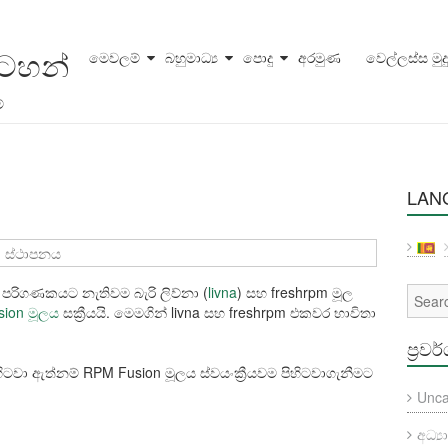
සටහන්
මෙවලම්
බහුමාධ්‍ය
පොදු
අරමුණ
වෙල්ලස්ස මුද
්
LAN
ස්ථාපනය
පරිගණකයට නැතිවම බැරි ලිව්නා (
livna
) සහ freshrpm මූල
ion මූලය
සක්‍රීයයි. මෙමගින් livna සහ freshrpm එකවර භාවිතා
ප්‍රවර
ිටවා ඇත්නම් RPM Fusion මූලය ස්වයංක්‍රීයවම පිහිටවාගැනීමට
Unca
අධ්‍