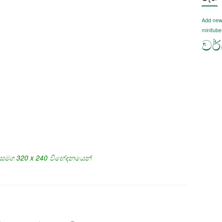
Add new
minitube
වර්ඩ
් සමග 320 x 240 විභේදනයෙන්