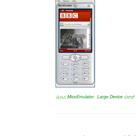
රූපය: MicoEmulator, Large Device එකක