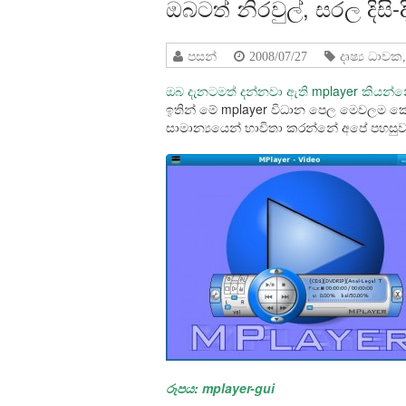
ඔබටත් නිරවුල්, සරල දිසි-
පසන්
2008/07/27
දෘෂ්‍ය ධාවක
ඔබ දැනටමත් දන්නවා ඇති mplayer කියන්නේ 
ඉතින් මේ mplayer විධාන පෙල මෙවලම ක
සාමාන්‍යයෙන් භාවිතා කරන්නේ අපේ පහසු
රූපය: mplayer-gui