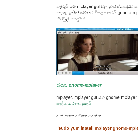
හැබැයි මේ mplayer-gui වල මූණත්තහඩුව
නැහැ. ඉතින් මේකට විසඳුම තමයි gnome-m
නිරවුල් යෙදුමක්.
රූපය: gnome-mplayer
mplayer, mplayer-gui සහ gnome-mplayer 
සක්‍රීය කරගත යුතුයි
.
දැන් පහත විධාන දෙන්න.
“sudo yum install mplayer gnome-mpla