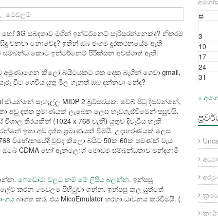
අගෝස්
ස
,
මෙවලම්
හෝ 3G සබඳතාව මගින් ඉන්ටර්නෙට් සැරිසරන්නෙක්ද? නිතරම
3
ට සිදු වනවා නොවේද? ඉතින් ඔබ ජංගම දුරකථනයේම ඇති
10
සම්බන්ධ කොට ඉන්ටර්නෙට් පිරික්සන අවස්ථාත් ඇති.
17
24
 අමුණාගෙන කිලෝ බයිටයකට ශත දෙක බැගින් ගෙවා gmail,
31
ිසැරූ විට ගෙවිය යුතු මිල ගැනත් ඔබ දන්නවා නේද?
« අග
කියන්නේ සැහැල්ලු MIDP 2 බ්‍රව්සරයක්. වෙබ් පිටු දිස්වන්නේ,
 ඉතා අඩු දත්ත ප්‍රමාණයක් ලැබෙන ලෙස හැඩගැස්වීමෙන් පසුවයි.
ප්‍රවර
ාල තිරයකින් (1024 x 768 වැනි) යුතුව දිවැවිය හැකි
රන්නේ ඉතා අඩු දත්ත ප්‍රමාණයක් වීමයි. උදාහරණයක් ලෙස
x 768 විභේදනයේදී වුවද කිලෝ බයිට 50ක් 60ක් පමණක් වැය
Unca
ලියම ඔබේ CDMA හෝ ඇනලොග් මොඩම සම්බන්ධතාව මන්දගාමී
අධ්‍
අරම
ගාන්න.
ෆෙඩෝරා වලට නම් මේ ලිපිය බලන්න
. ඉන්පසු
යුලේට් කරන මෙවලම පිහිටුවා ගන්න. ඉන්පසු කල යුත්තේ
ක්‍ර
කාංගය
බාගත කර, එය MicoEmulator හරහා ධාවනය කරවීමයි. (
කාර්‍