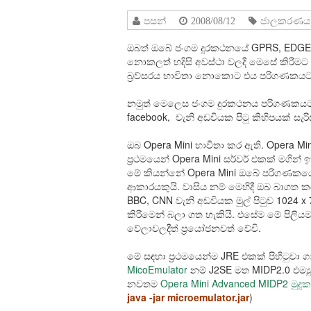
පසන්
2008/08/12
ජාලකරණය
ඔබත් ඔබේ ජංගම දුරකථනයේ GPRS, EDGE 
නොකලත් හදිසි අවස්ථා වලදී මෙසේ කිරීම
බ්‍රව්සරය භාවිතා නොකොට එය පරිගණකයට 
නමුත් මෙලෙස ජංගම දුරකථනය පරිගණකයට
facebook, වැනි අඩවියක පිටු කිහිපයක් සැර
ඔබ Opera Mini භාවිතා කර ඇති. Opera Mini 
ප්‍රථමයෙන් Opera Mini සර්වර් එකක් මගින්
මේ කියන්නේ Opera Mini ඔබේ පරිගණකයේ විශ
ආකාරයකුයි. වාසිය නම් මෙහිදී ඔබ බාගත ක
BBC, CNN වැනි අඩවියක මුල් පිටුව 1024 
කිරීමෙන් බලා ගත හැකියි. එසේම මේ පි
වේලාවලදීත් ප්‍රයෝජනවත් වේවි.
මේ සඳහා ප්‍රථමයෙන්ම JRE එකක් පිහිටුවා 
MicoEmulator
නම් J2SE මත MIDP2.0 එම්‍
නවතම
Opera Mini Advanced MIDP2 මුදු
java -jar microemulator.jar
)