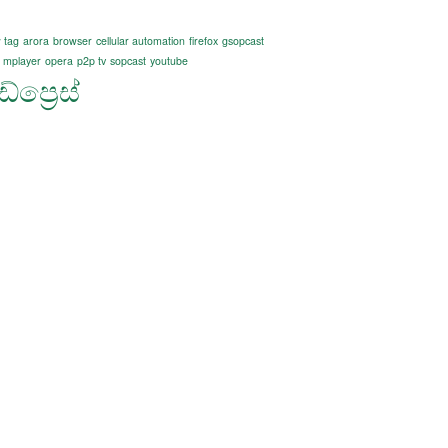
 tag
arora
browser
cellular automation
firefox
gsopcast
mplayer
opera
p2p tv
sopcast
youtube
්ප්‍රෙස්