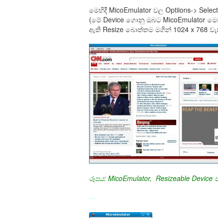
මෙහිදී MicoEmulator වල Optiions-> Sel
(මේ Device ගොනු ඔබට MicoEmulator ම
ඇති Resize බොත්තම මගින් 1024 x 768 
රූපය: MicoEmulator, Resizeable Devic
—