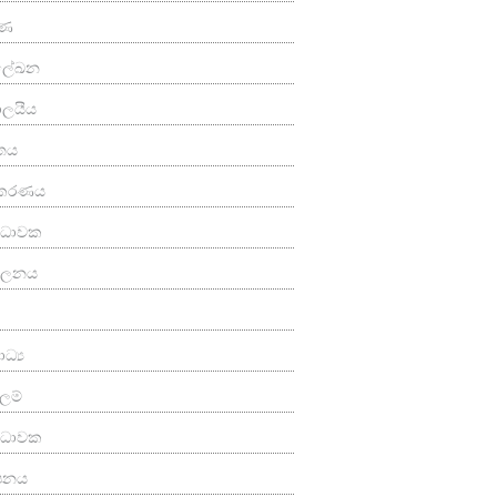
ුණ
මලේඛන
යාලයීය
තය
කරණය
‍ය ධාවක
පාලනය
ධ්‍ය
ලම්
්‍ය ධාවක
ාපනය