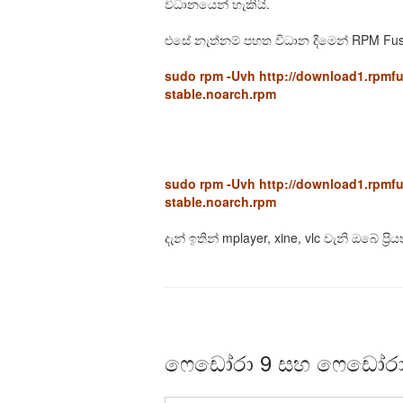
විධානයෙන් හැකියි.
එසේ නැත්නම් පහත විධාන දීමෙන් RPM Fusi
sudo rpm -Uvh http://download1.rpmfus
stable.noarch.rpm
sudo rpm -Uvh http://download1.rpmfu
stable.noarch.rpm
දැන් ඉතින් mplayer, xine, vlc වැනි ඔබේ ප්
ෆෙඩෝරා 9 සහ ෆෙඩෝරා 8 